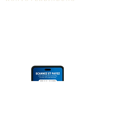
ING: BE94 3100 3720 2014
Überweisung
oder Scannen des QR Codes (via
Bank App, Bancontact- oder Wero
App).
Bitte immer Überweisungszweck
angeben!
NEWSLETTER