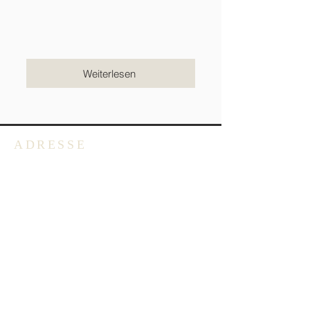
Weiterlesen
ADRESSE
Deutschsprachige Evangelische
Gemeinde in Belgien -
Emmausgemeinde VoG
Avenue Salomélaan 7
1150 Brüssel
BELGIEN
+32 2 762 40 62
info@degb.be