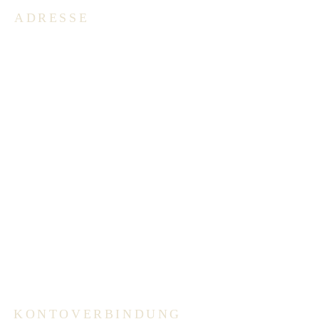
ADRESSE
Deutschsprachige Evangelische
Gemeinde in Belgien -
Emmausgemeinde VoG
Avenue Salomélaan 7
1150 Brüssel
BELGIEN
+32 2 762 40 62
info@degb.be
Öffnungszeiten:
(außerhalb der Schulferien):
Dienstag und Donnerstag 09.00 –
12.00 Uhr
Der Anrufbeantworter wird
regelmäßig abgehört.
KONTOVERBINDUNG