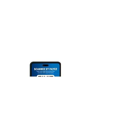
ING: BE94 3100 3720 2014
Überweisung
oder Scannen des QR Codes (via
Bank App, Bancontact- oder Wero
App).
Bitte immer Überweisungszweck
angeben!
NEWSLETTER