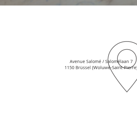
Avenue Salomé / Salomélaan 7
Woluwé-Saint-Pierre
1150 Brüssel (