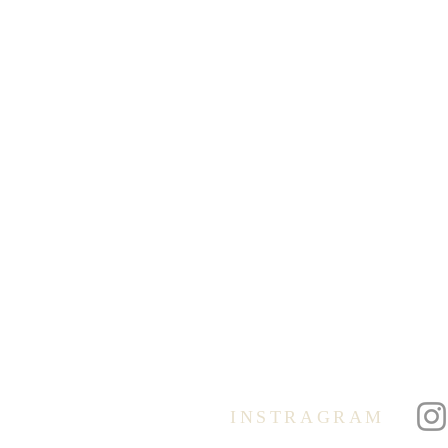
Emmausgemeinde VoG
Avenue Salomélaan 7
1150 Brüssel
BELGIEN
+32 2 762 40 62
info@degb.be
Öffnungszeiten:
(außerhalb der Schulferien):
Dienstag und Donnerstag
09.00 – 12.00 Uhr
Der Anrufbeantworter wird
regelmäßig abgehört.
INSTRAGRAM