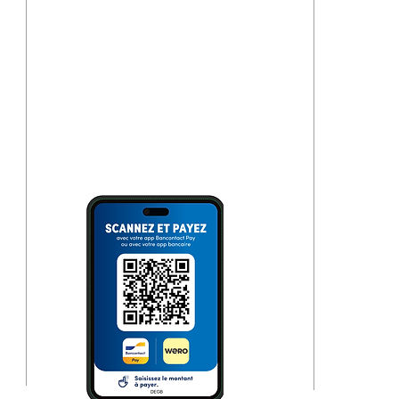
Überweisung
oder Scannen des QR Codes
(via Bank App, Bancontact-
oder Wero App).
Bitte immer
Überweisungszweck angeben!