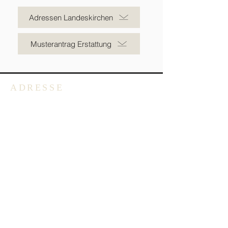
Adressen Landeskirchen
Musterantrag Erstattung
ADRESSE
Deutschsprachige Evangelische
Gemeinde in Belgien -
Emmausgemeinde VoG
Avenue Salomélaan 7
1150 Brüssel
BELGIEN
+32 2 762 40 62
info@degb.be
Öffnungszeiten: