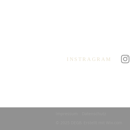
Öffnungszeiten:
(außerhalb der Schulferien):
Dienstag und Donnerstag
09.00 – 12.00 Uhr
Der Anrufbeantworter wird
regelmäßig abgehört.
INSTRAGRAM
Impressum
Datenschutz
© 2025 DEGB. Erstellt mit
Wix.com