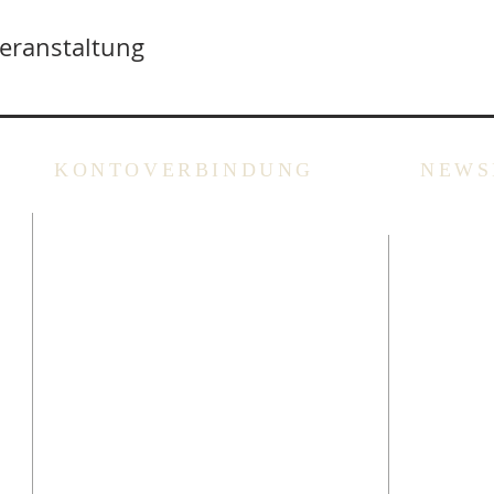
Veranstaltung
KONTOVERBINDUNG
NEWS
che
ING: BE94 3100 3720 2014
Überweisung
oder Scannen des QR Codes
(via Bank App, Bancontact-
oder Wero App).
Bitte immer
Überweisungszweck angeben!