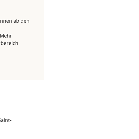
önnen ab den
 Mehr
rbereich
aint-