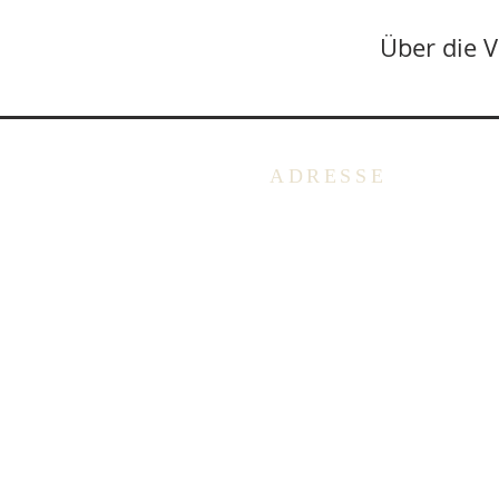
Über die 
ADRESSE
Deutschsprachige Evangelis
Gemeinde in Belgien -
Emmausgemeinde VoG
Avenue Salomélaan 7
1150 Brüssel
BELGIEN
+32 2 762 40 62
info@degb.be