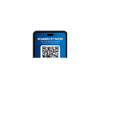
Bank App, Bancontact- oder Wero
App).
Bitte immer Überweisungszweck
angeben!
NEWSLETTER