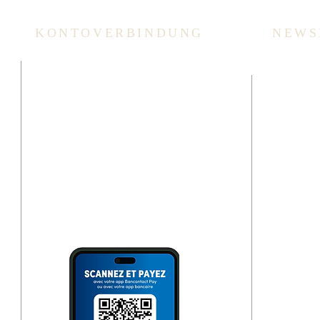
KONTOVERBINDUNG
NEWS
che
ING: BE94 3100 3720 2014
Überweisung
oder Scannen des QR Codes
(via Bank App, Bancontact-
oder Wero App).
Bitte immer
Überweisungszweck angeben!