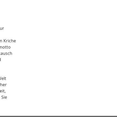
ur 
n Kriche 
motto 
tausch 
d 
elt 
her 
it, 
 Sie 