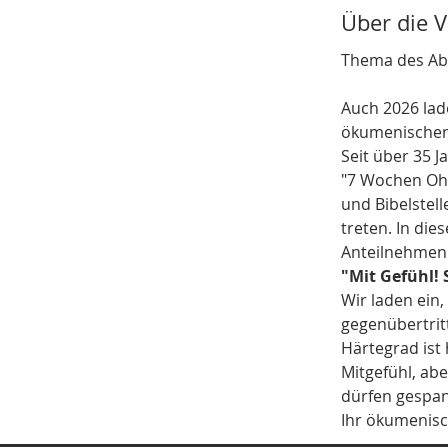
Über die 
Thema des Abe
Auch 2026 lad
ökumenischen
Seit über 35 
"7 Wochen Ohn
und Bibelstel
treten. In die
Anteilnehmen 
"Mit Gefühl!
Wir laden ein
gegenübertritt
Härtegrad ist 
Mitgefühl, ab
dürfen gespann
Ihr ökumenis