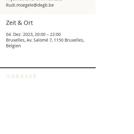
Rudi.moegele@degb.be
Zeit & Ort
04. Dez. 2023, 20:00 – 22:00
Bruxelles, Av. Salomé 7, 1150 Bruxelles,
Belgien
ADRESSE
Deutschsprachige Evangelische
Gemeinde in Belgien -
Emmausgemeinde VoG
Avenue Salomélaan 7
1150 Brüssel
BELGIEN