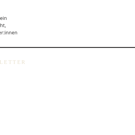
ein 
ht, 
er:innen 
LETTER