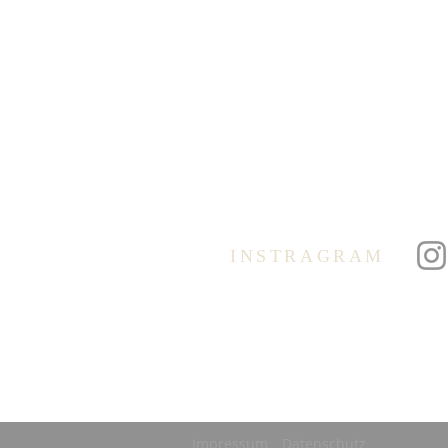
+32 2 762 40 62
info@degb.be
Öffnungszeiten:
(außerhalb der Schulferien):
Dienstag und Donnerstag
09.00 – 12.00 Uhr
Der Anrufbeantworter wird
regelmäßig abgehört.
INSTRAGRAM
Impressum
Datenschutz