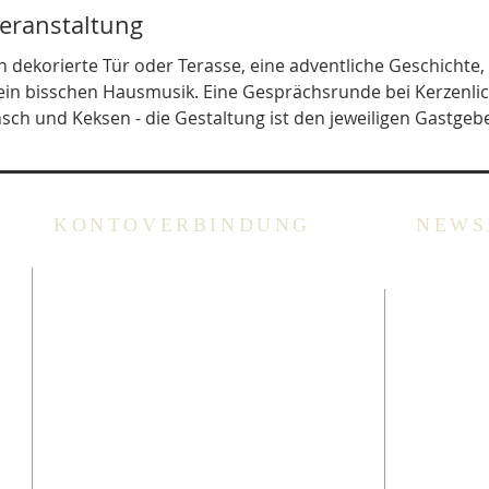
Veranstaltung
h dekorierte Tür oder Terasse, eine adventliche Geschichte, 
ein bisschen Hausmusik. Eine Gesprächsrunde bei Kerzenlic
sch und Keksen - die Gestaltung ist den jeweiligen Gastgeb
KONTOVERBINDUNG
NEWS
che
ING: BE94 3100 3720 2014
Überweisung
oder Scannen des QR Codes
(via Bank App, Bancontact-
oder Wero App).
Bitte immer
Überweisungszweck angeben!