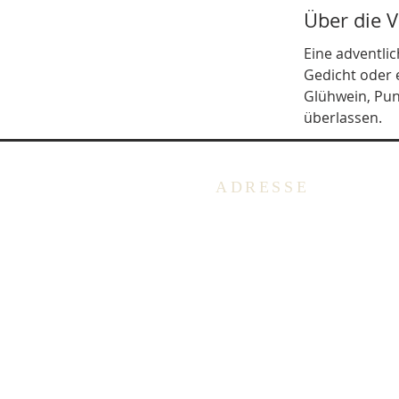
Über die 
Eine adventlic
Gedicht oder 
Glühwein, Pun
überlassen. 
ADRESSE
Deutschsprachige Evangelis
Gemeinde in Belgien -
Emmausgemeinde VoG
Avenue Salomélaan 7
1150 Brüssel
BELGIEN