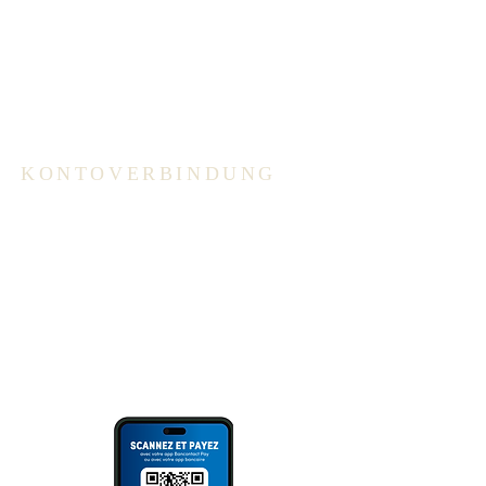
Öffnungszeiten:
(außerhalb der Schulferien):
Dienstag und Donnerstag 09.00 –
12.00 Uhr
Der Anrufbeantworter wird
regelmäßig abgehört.
KONTOVERBINDUNG
ING: BE94 3100 3720 2014
Überweisung
oder Scannen des QR Codes (via
Bank App, Bancontact- oder Wero
App).
Bitte immer Überweisungszweck
angeben!