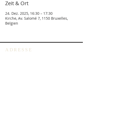
Zeit & Ort
24. Dez. 2025, 16:30 – 17:30
Kirche, Av. Salomé 7, 1150 Bruxelles,
Belgien
ADRESSE
Deutschsprachige Evangelische
Gemeinde in Belgien -
Emmausgemeinde VoG
Avenue Salomélaan 7
1150 Brüssel
BELGIEN
+32 2 762 40 62
info@degb.be