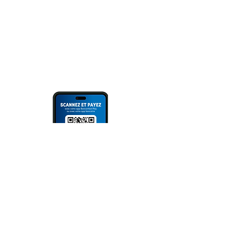
Überweisung
oder Scannen des QR Codes (via
Bank App, Bancontact- oder Wero
App).
Bitte immer Überweisungszweck
angeben!
NEWSLETTER