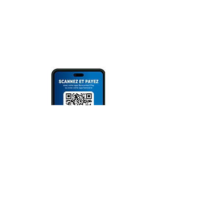
oder Scannen des QR Codes (via
Bank App, Bancontact- oder Wero
App).
Bitte immer Überweisungszweck
angeben!
NEWSLETTER