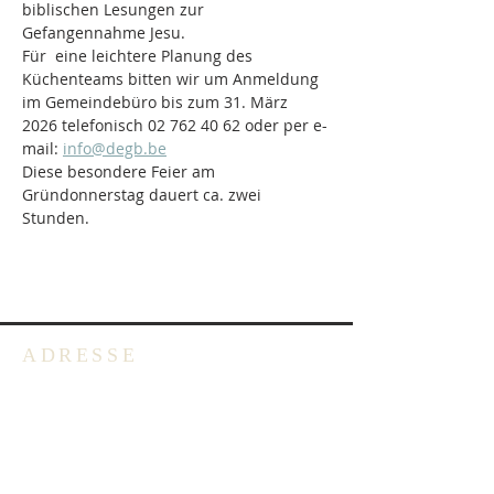
biblischen Lesungen zur 
Gefangennahme Jesu.
Für  eine leichtere Planung des 
Küchenteams bitten wir um Anmeldung 
im Gemeindebüro bis zum 31. März 
2026 telefonisch 02 762 40 62 oder per e-
mail: 
info@degb.be
Diese besondere Feier am 
Gründonnerstag dauert ca. zwei 
Stunden.
ADRESSE
Deutschsprachige Evangelische
Gemeinde in Belgien -
Emmausgemeinde VoG
Avenue Salomélaan 7