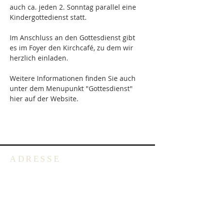
auch ca. jeden 2. Sonntag parallel eine 
Kindergottedienst statt.
Im Anschluss an den Gottesdienst gibt 
es im Foyer den Kirchcafé, zu dem wir 
herzlich einladen.
Weitere Informationen finden Sie auch 
unter dem Menupunkt "Gottesdienst" 
hier auf der Website.
ADRESSE
Deutschsprachige Evangelische
Gemeinde in Belgien -
Emmausgemeinde VoG
Avenue Salomélaan 7