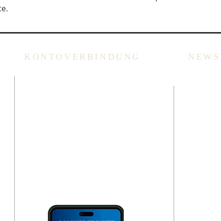
te.
KONTOVERBINDUNG
NEWS
che
ING: BE94 3100 3720 2014
Überweisung
oder Scannen des QR Codes
(via Bank App, Bancontact-
oder Wero App).
Bitte immer
Überweisungszweck angeben!