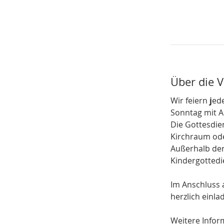
Über die 
Wir feiern 
j
ede
Sonntag mit 
Die Gottesdien
Kirchraum ode
Außerhalb der 
Kindergottedie
Im Anschluss 
herzlich einla
Weitere Infor