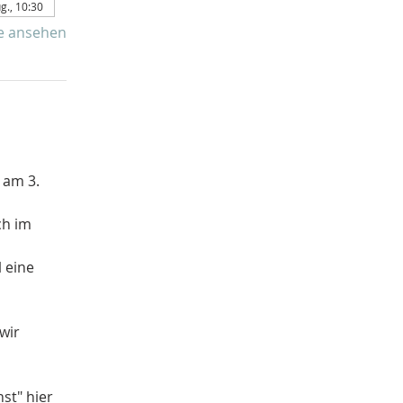
ug., 10:30
e ansehen
am 3. 
ch im 
 eine 
wir 
t" hier 