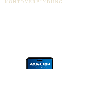
KONTOVERBINDUNG
ING: BE94 3100 3720 2014
Überweisung
oder Scannen des QR Codes (via
Bank App, Bancontact- oder Wero
App).
Bitte immer Überweisungszweck
angeben!
NEWSLETTER