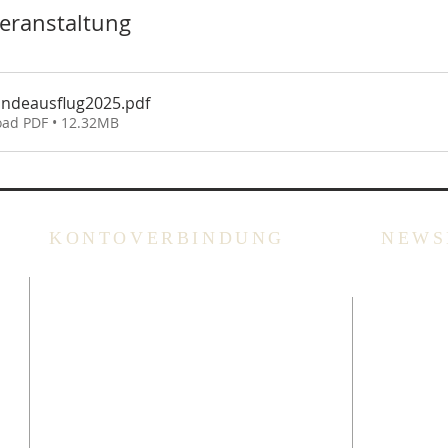
Veranstaltung
ndeausflug2025
.pdf
ad PDF • 12.32MB
KONTOVERBINDUNG
NEWS
che
ING: BE94 3100 3720 2014
Überweisung
oder Scannen des QR Codes
(via Bank App, Bancontact-
oder Wero App).
Bitte immer