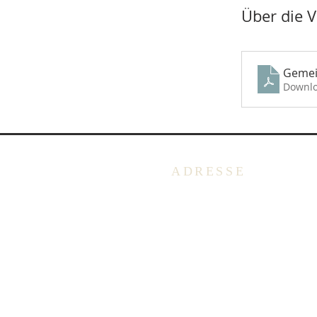
Über die 
Gemei
Downlo
ADRESSE
Deutschsprachige Evangelis
Gemeinde in Belgien -
Emmausgemeinde VoG
Avenue Salomélaan 7
1150 Brüssel
BELGIEN