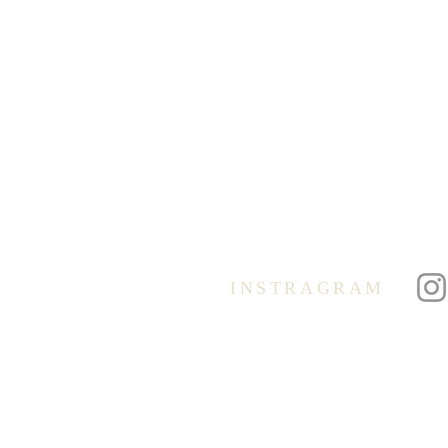
+32 2 762 40 62
info@degb.be
Öffnungszeiten:
(außerhalb der Schulferien):
Dienstag und Donnerstag
09.00 – 12.00 Uhr
Der Anrufbeantworter wird
regelmäßig abgehört.
INSTRAGRAM