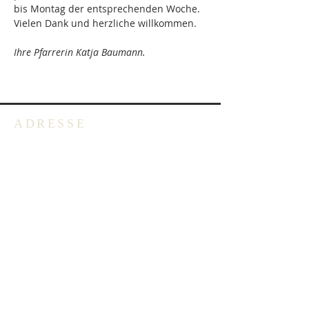
bis Montag der entsprechenden Woche. 
Vielen Dank und herzliche willkommen.
Ihre Pfarrerin Katja Baumann.
ADRESSE
Deutschsprachige Evangelische
Gemeinde in Belgien -
Emmausgemeinde VoG
Avenue Salomélaan 7
1150 Brüssel
BELGIEN
+32 2 762 40 62
info@degb.be
Öffnungszeiten: