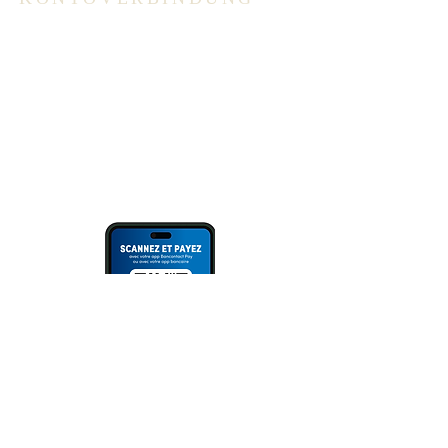
ING: BE94 3100 3720 2014
Überweisung
oder Scannen des QR Codes (via
Bank App, Bancontact- oder Wero
App).
Bitte immer Überweisungszweck
angeben!
NEWSLETTER