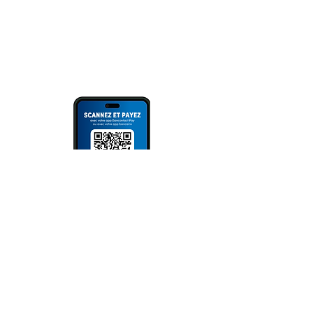
oder Scannen des QR Codes (via
Bank App, Bancontact- oder Wero
App).
Bitte immer Überweisungszweck
angeben!
NEWSLETTER