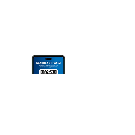
Überweisung
oder Scannen des QR Codes (via
Bank App, Bancontact- oder Wero
App).
Bitte immer Überweisungszweck
angeben!
NEWSLETTER